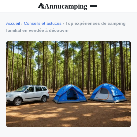
Annucamping
⛺
Accueil
›
Conseils et astuces
›
Top expériences de camping
familial en vendée à découvrir