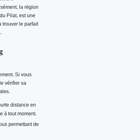
isément, la région
du Pilat, est une
trouver le parfait
.
g
ement. Si vous
e vérifier sa
ales.
urte distance en
le à tout moment.
ous permettant de