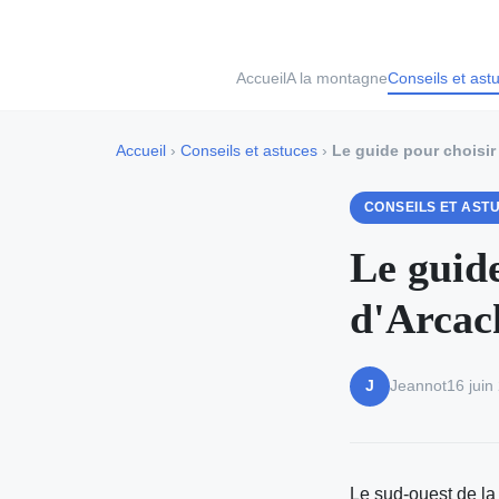
Accueil
A la montagne
Conseils et ast
Accueil
›
Conseils et astuces
›
Le guide pour choisir
CONSEILS ET AST
Le guide
d'Arcac
Jeannot
16 juin
J
Le sud-ouest de la 