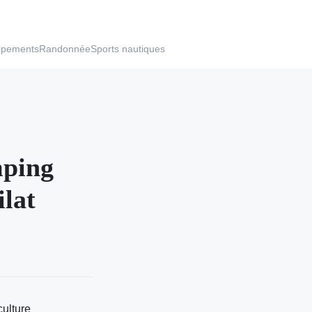
ipements
Randonnée
Sports nautiques
mping
lat
culture