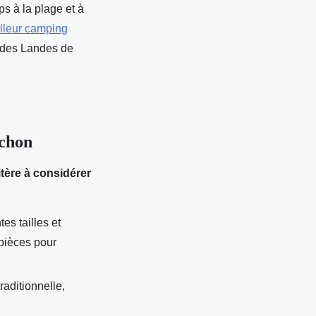
ps à la plage et à
illeur camping
l des Landes de
achon
itère à considérer
s tailles et
 pièces pour
aditionnelle,